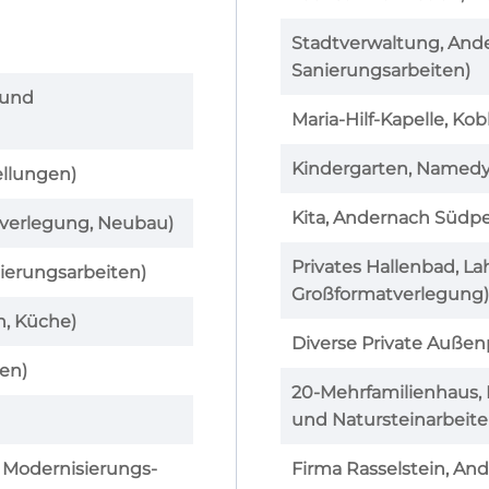
Stadtverwaltung, And
Sanierungsarbeiten)
 und
Maria-Hilf-Kapelle, Ko
Kindergarten, Namedy
llungen)
Kita, Andernach Südp
tverlegung, Neubau)
Privates Hallenbad, La
ierungsarbeiten)
Großformatverlegung)
n, Küche)
Diverse Private Außen
en)
20-Mehrfamilienhaus, 
und Natursteinarbeite
 Modernisierungs-
Firma Rasselstein, An