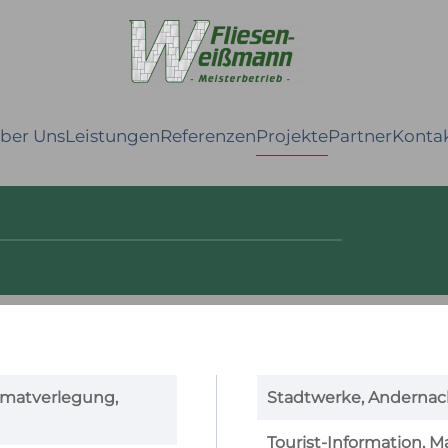
ber Uns
Leistungen
Referenzen
Projekte
Partner
Konta
rmatverlegung,
Stadtwerke, Andernac
Tourist-Information, M